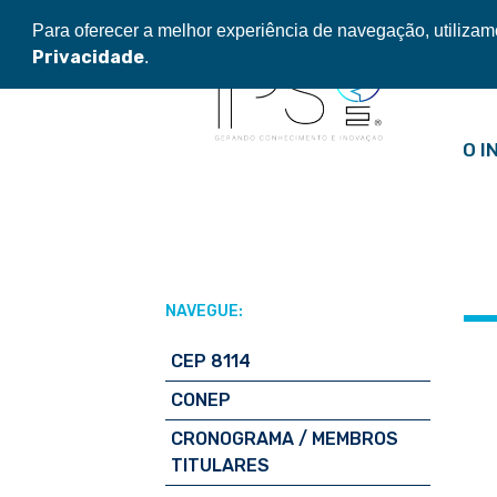
Pular
Para oferecer a melhor experiência de navegação, utiliza
para
Privacidade
.
o
conteúdo
O I
NAVEGUE:
CEP 8114
CONEP
CRONOGRAMA / MEMBROS
TITULARES