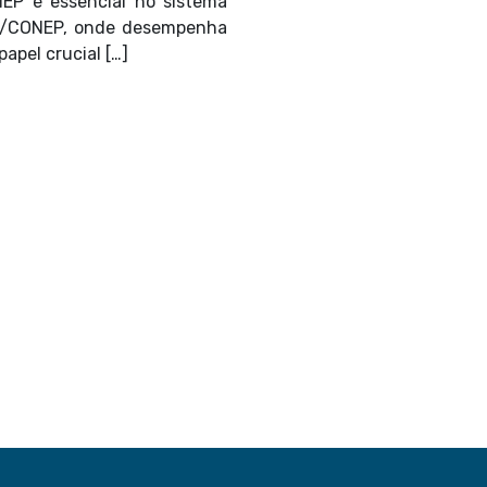
EP é essencial no sistema
/CONEP, onde desempenha
apel crucial […]