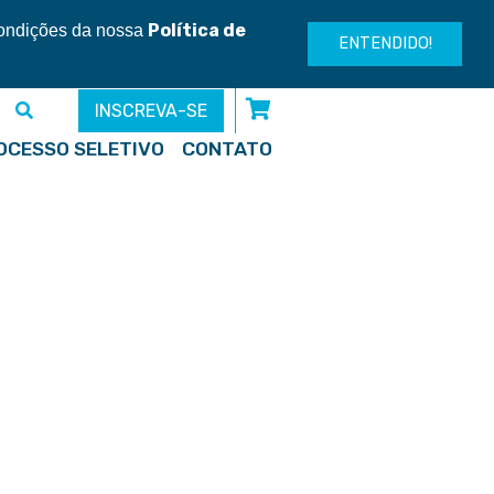
Entre ou cadastre-se
Política de
condições da nossa
ENTENDIDO!
INSCREVA-SE
OCESSO SELETIVO
CONTATO