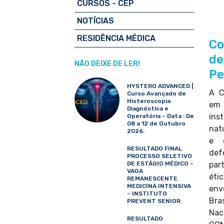
CURSOS - CEP
NOTÍCIAS
RESIDÊNCIA MÉDICA
Co
de
NÃO DEIXE DE LER!
Pe
HYSTERO ADVANCED |
A C
Curso Avançado de
Histeroscopia
em 
Diagnóstica e
in
Operatória – Data : De
08 a 12 de Outubro
nat
2026.
e d
RESULTADO FINAL
def
PROCESSO SELETIVO
DE ESTÁGIO MÉDICO –
par
VAGA
ét
REMANESCENTE
MEDICINA INTENSIVA
env
– INSTITUTO
Bra
PREVENT SENIOR
Nac
RESULTADO