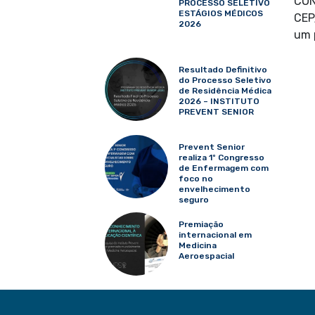
CON
PROCESSO SELETIVO
ESTÁGIOS MÉDICOS
CEP
2026
um p
Resultado Definitivo
do Processo Seletivo
de Residência Médica
2026 – INSTITUTO
PREVENT SENIOR
Prevent Senior
realiza 1º Congresso
de Enfermagem com
foco no
envelhecimento
seguro
Premiação
internacional em
Medicina
Aeroespacial