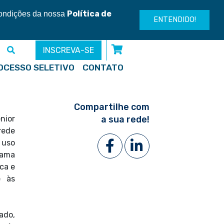
Entre ou cadastre-se
Política de
condições da nossa
ENTENDIDO!
INSCREVA-SE
OCESSO SELETIVO
CONTATO
Compartilhe com
nior
a sua rede!
rede
 uso
rama
ica e
e às
ado,