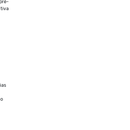
pré-
tiva
ias
ão