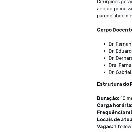
Cirurgiões gera
ano do process
parede abdomin
Corpo Docent
Dr. Ferna
Dr. Eduard
Dr. Berna
Dra. Fern
Dr. Gabrie
Estrutura do
Duração:
10 me
Carga horária
Frequência mí
Locais de atu
Vagas:
1 fellow