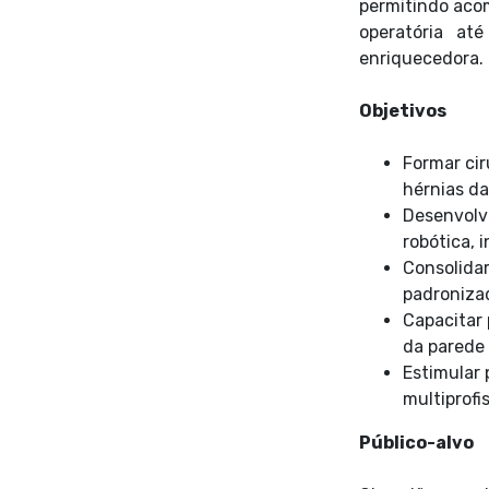
permitindo aco
operatória at
enriquecedora.
Objetivos
Formar cir
hérnias da
Desenvolve
robótica, 
Consolidar
padroniza
Capacitar
da parede
Estimular 
multiprofis
Público-alvo