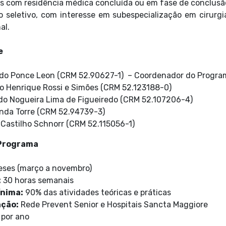
is com residência médica concluída ou em fase de conclusã
o seletivo, com interesse em subespecialização em cirurgi
al.
e
ndo Ponce Leon (CRM 52.90627-1) – Coordenador do Progra
o Henrique Rossi e Simões (CRM 52.123188-0)
rdo Nogueira Lima de Figueiredo (CRM 52.107206-4)
anda Torre (CRM 52.94739-3)
l Castilho Schnorr (CRM 52.115056-1)
 Programa
ses (março a novembro)
:
30 horas semanais
nima:
90% das atividades teóricas e práticas
ação:
Rede Prevent Senior e Hospitais Sancta Maggiore
 por ano