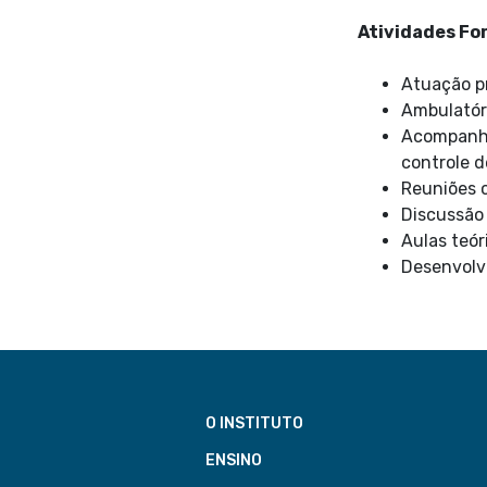
Atividades Fo
Atuação pr
Ambulatóri
Acompanham
controle d
Reuniões c
Discussão
Aulas teór
Desenvolvi
O INSTITUTO
ENSINO