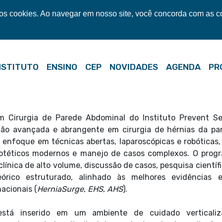
mos cookies. Ao navegar em nosso site, você concorda com as 
NSTITUTO
ENSINO
CEP
NOVIDADES
AGENDA
PR
m Cirurgia de Parede Abdominal do Instituto Prevent Se
ão avançada e abrangente em cirurgia de hérnias da pa
 enfoque em técnicas abertas, laparoscópicas e robóticas,
rotéticos modernos e manejo de casos complexos. O prog
clínica de alto volume, discussão de casos, pesquisa científ
eórico estruturado, alinhado às melhores evidências 
nacionais (
HerniaSurge
,
EHS
,
AHS
).
está inserido em um ambiente de cuidado verticaliz