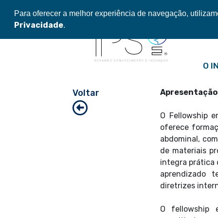
Pular
Para oferecer a melhor experiência de navegação, utiliza
para
Privacidade
.
o
conteúdo
O I
Voltar
Apresentação
O Fellowship e
oferece formaç
abdominal, com
de materiais p
integra prática 
aprendizado t
diretrizes inter
O fellowship 