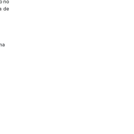
o no
a de
ma