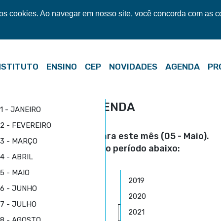
mos cookies. Ao navegar em nosso site, você concorda com as 
NSTITUTO
ENSINO
CEP
NOVIDADES
AGENDA
PR
AGENDA
1 - JANEIRO
2 - FEVEREIRO
Não possui agenda para este mês (05 - Maio).
3 - MARÇO
Selecione outro período abaixo:
4 - ABRIL
5 - MAIO
2019
6 - JUNHO
2020
7 - JULHO
2021
LECIONE O MÊS
SELECIONE O ANO
8 - AGOSTO