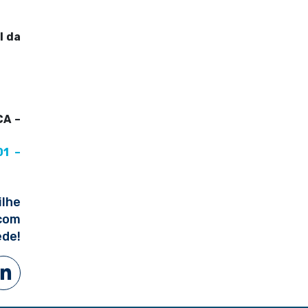
l da
CA –
01 –
lhe
com
ede!