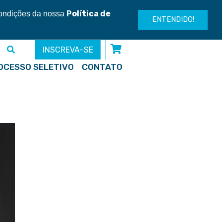
Entre ou cadastre-se
Política de
condições da nossa
ENTENDIDO!
INSCREVA-SE
OCESSO SELETIVO
CONTATO