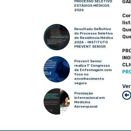
GAB
PROCESSO SELETIVO
ESTÁGIOS MÉDICOS
2026
Cor
lis
Resultado Definitivo
Que
do Processo Seletivo
Que
de Residência Médica
2026 – INSTITUTO
PREVENT SENIOR
PRO
IN
Prevent Senior
CL
realiza 1º Congresso
de Enfermagem com
PRO
foco no
envelhecimento
seguro
Ver
Premiação
internacional em
Medicina
Aeroespacial