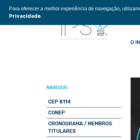
Pular
Para oferecer a melhor experiência de navegação, utiliza
para
Privacidade
.
o
conteúdo
O I
NAVEGUE:
CEP 8114
CONEP
CRONOGRAMA / MEMBROS
TITULARES