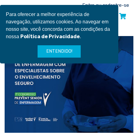
Pular
Entre ou cadastre-se
para
Para oferecer a melhor experiência de
INSCREVA-SE
o
navegação, utilizamos cookies. Ao navegar em
conteúdo
nosso site, você concorda com as condições da
Política de Privacidade
nossa
.
ENTENDIDO!