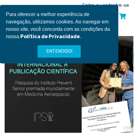
Pular
Entre ou cadastre-se
para
Para oferecer a melhor experiência de
INSCREVA-SE
o
navegação, utilizamos cookies. Ao navegar em
conteúdo
nosso site, você concorda com as condições da
Política de Privacidade
nossa
.
ENTENDIDO!