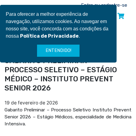
Pular
Entre ou cadastre-se
para
Para oferecer a melhor experiência de
INSCREVA-SE
o
navegação, utilizamos cookies. Ao navegar em
conteúdo
nosso site, você concorda com as condições da
Política de Privacidade
nossa
.
NOTÍCIAS
ENTENDIDO!
GABARITO PRELIMINAR –
PROCESSO SELETIVO – ESTÁGIO
MÉDICO – INSTITUTO PREVENT
SENIOR 2026
19 de fevereiro de 2026
Gabarito Preliminar – Processo Seletivo Instituto Prevent
Senior 2026 – Estágio Médicos, especialidade de Medicina
Intensiva.