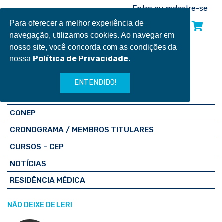
Pular
Entre ou cadastre-se
para
Para oferecer a melhor experiência de
INSCREVA-SE
o
navegação, utilizamos cookies. Ao navegar em
conteúdo
nosso site, você concorda com as condições da
Política de Privacidade
nossa
.
NAVEGUE:
ENTENDIDO!
CEP 8114
CONEP
CRONOGRAMA / MEMBROS TITULARES
CURSOS - CEP
NOTÍCIAS
RESIDÊNCIA MÉDICA
NÃO DEIXE DE LER!