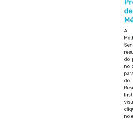
Pr
de
Mé
A 
Méd
Se
resu
do 
no 
par
do
Res
Ins
vis
cli
no e