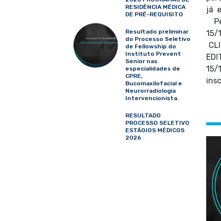
RESIDÊNCIA MÉDICA
já 
DE PRÉ-REQUISITO
Per
Resultado preliminar
15
do Processo Seletivo
CLI
de Fellowship do
Instituto Prevent
ED
Senior nas
15
especialidades de
CPRE,
insc
Bucomaxilofacial e
Neurorradiologia
Intervencionista.
RESULTADO
PROCESSO SELETIVO
ESTÁGIOS MÉDICOS
2026