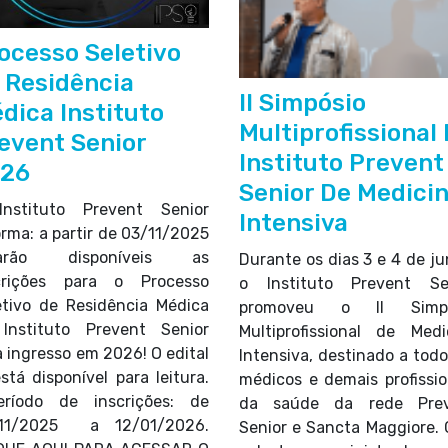
ocesso Seletivo
 Residência
II Simpósio
dica Instituto
Multiprofissional
event Senior
Instituto Prevent
026
Senior De Medici
nstituto Prevent Senior
Intensiva
orma: a partir de 03/11/2025
tarão disponíveis as
Durante os dias 3 e 4 de ju
crições para o Processo
o Instituto Prevent Se
etivo de Residência Médica
promoveu o II Simpó
Instituto Prevent Senior
Multiprofissional de Medi
a ingresso em 2026! O edital
Intensiva, destinado a todo
está disponível para leitura.
médicos e demais profissio
íodo de inscrições: de
da saúde da rede Prev
/11/2025 a 12/01/2026.
Senior e Sancta Maggiore.