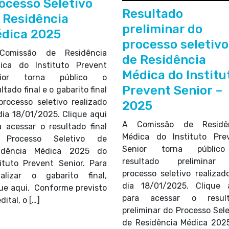
ocesso Seletivo
Resultado
 Residência
preliminar do
dica 2025
processo seletivo
Comissão de Residência
de Residência
ica do Instituto Prevent
Médica do Institu
nior torna público o
Prevent Senior –
ltado final e o gabarito final
processo seletivo realizado
2025
dia 18/01/2025. Clique aqui
A Comissão de Residên
a acessar o resultado final
Médica do Instituto Pre
 Processo Seletivo de
Senior torna públic
idência Médica 2025 do
resultado preliminar
tituto Prevent Senior. Para
processo seletivo realizad
ualizar o gabarito final,
dia 18/01/2025. Clique 
que aqui. Conforme previsto
para acessar o result
dital, o […]
preliminar do Processo Sele
de Residência Médica 202