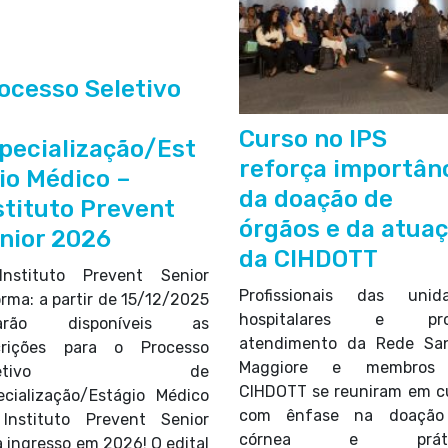
ocesso Seletivo
Curso no IPS
pecialização/Est
reforça importân
io Médico –
da doação de
stituto Prevent
órgãos e da atua
nior 2026
da CIHDOTT
nstituto Prevent Senior
Profissionais das unid
orma: a partir de 15/12/2025
hospitalares e pro
tarão disponíveis as
atendimento da Rede Sa
crições para o Processo
Maggiore e membros
eletivo de
CIHDOTT se reuniram em c
ecialização/Estágio Médico
com ênfase na doação
Instituto Prevent Senior
córnea e práti
a ingresso em 2026! O edital