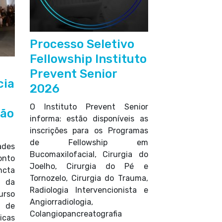
Processo Seletivo
Fellowship Instituto
Prevent Senior
cia
2026
O Instituto Prevent Senior
ção
informa: estão disponíveis as
inscrições para os Programas
de Fellowship em
ades
Bucomaxilofacial, Cirurgia do
nto
Joelho, Cirurgia do Pé e
ncta
Tornozelo, Cirurgia do Trauma,
 da
Radiologia Intervencionista e
urso
Angiorradiologia,
 de
Colangiopancreatografia
cas