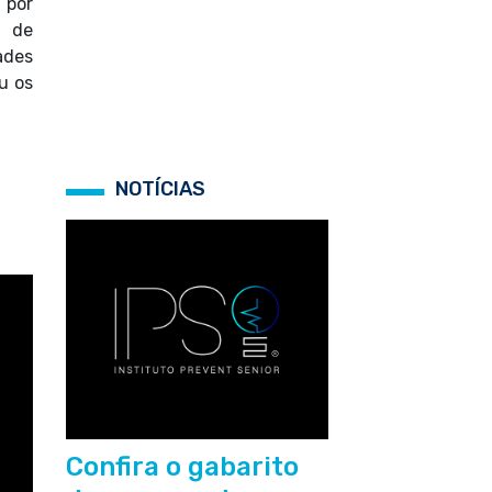
 por
s de
des
u os
NOTÍCIAS
Confira o gabarito