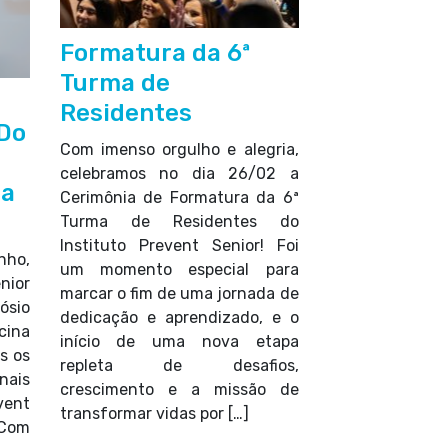
Formatura da 6ª
Turma de
Residentes
 Do
Com imenso orgulho e alegria,
celebramos no dia 26/02 a
na
Cerimônia de Formatura da 6ª
Turma de Residentes do
Instituto Prevent Senior! Foi
nho,
um momento especial para
nior
marcar o fim de uma jornada de
sio
dedicação e aprendizado, e o
cina
início de uma nova etapa
s os
repleta de desafios,
nais
crescimento e a missão de
ent
transformar vidas por […]
 Com