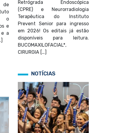
Retrógrada Endoscópica
2 de
(CPRE) e Neurorradiologia
tuto
Terapêutica do Instituto
ou o
Prevent Senior para ingresso
os e
em 2026! Os editais já estão
 e a
disponíveis para leitura.
…]
BUCOMAXILOFACIAL*,
CIRURGIA […]
NOTÍCIAS