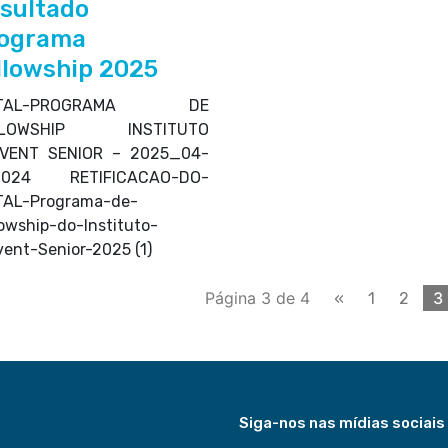
sultado
ograma
llowship 2025
ITAL-PROGRAMA DE
LLOWSHIP INSTITUTO
VENT SENIOR – 2025_04-
-2024 RETIFICACAO-DO-
TAL-Programa-de-
lowship-do-Instituto-
vent-Senior-2025 (1)
Página 3 de 4
3
«
1
2
Siga-nos nas mídias sociais