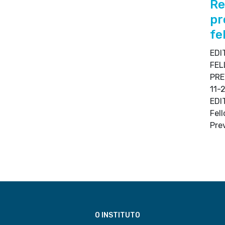
Re
pr
fe
ED
FE
PRE
11
EDI
Fel
Pre
O INSTITUTO