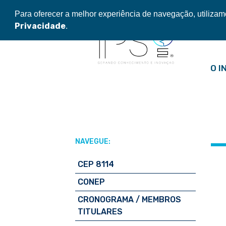
Pular
Para oferecer a melhor experiência de navegação, utiliza
para
Privacidade
.
o
conteúdo
O I
NAVEGUE:
CEP 8114
CONEP
CRONOGRAMA / MEMBROS
TITULARES