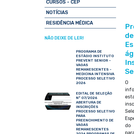
CURSOS - CEP
NOTÍCIAS
RESIDÊNCIA MÉDICA
Pr
de
NÃO DEIXE DE LER!
Es
PROGRAMA DE
ág
ESTÁGIO INSTITUTO
PREVENT SENIOR –
In
VAGAS
REMANESCENTES –
Se
MEDICINA INTENSIVA
PROCESSO SELETIVO
O I
2026
inf
EDITAL DE SELEÇÃO
es
N° 07/2026
ABERTURA DE
ins
INSCRIÇÕES
S
PROCESSO SELETIVO
PARA
Esp
PREENCHIMENTO DE
VAGAS
do 
REMANESCENTES
par
2026 PROGRAMAS DE