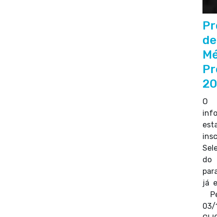
Pr
de
Mé
Pr
2
O I
inf
es
ins
Sel
do 
par
já 
Per
03