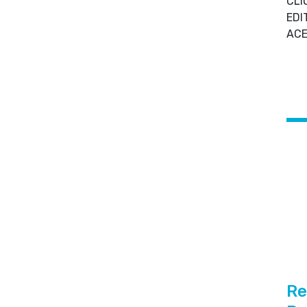
CLI
ED
ACE
Re