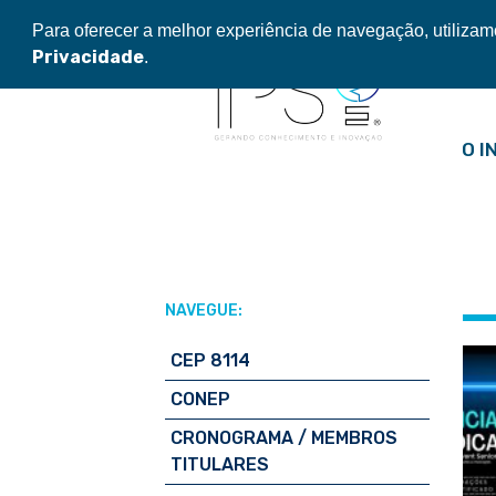
Pular
Para oferecer a melhor experiência de navegação, utiliza
para
Privacidade
.
o
conteúdo
O I
NAVEGUE:
CEP 8114
CONEP
CRONOGRAMA / MEMBROS
TITULARES