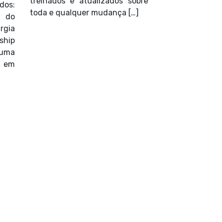
treinados e atualizados sobre
dos:
toda e qualquer mudança […]
a do
rgia
ship
uma
 em