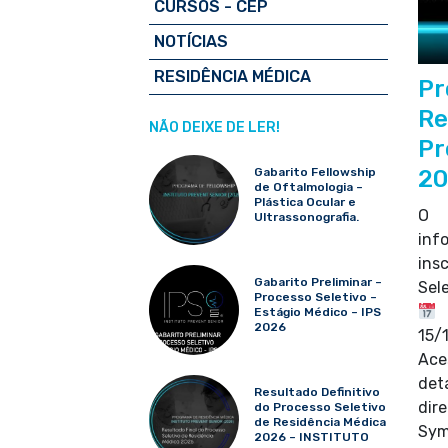
CURSOS - CEP
NOTÍCIAS
RESIDÊNCIA MÉDICA
Pr
Re
NÃO DEIXE DE LER!
Pr
Gabarito Fellowship
20
de Oftalmologia –
Plástica Ocular e
O I
Ultrassonografia.
inf
ins
Gabarito Preliminar –
Sel
Processo Seletivo –
P
Estágio Médico – IPS
2026
15/
Ace
det
Resultado Definitivo
dir
do Processo Seletivo
de Residência Médica
Sym
2026 – INSTITUTO