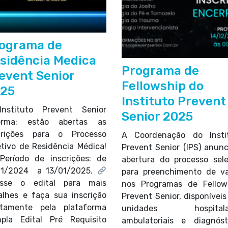
ograma de
sidência Medica
Programa de
event Senior
Fellowship do
25
Instituto Prevent
nstituto Prevent Senior
Senior 2025
orma: estão abertas as
crições para o Processo
A Coordenação do Insti
etivo de Residência Médica!
Prevent Senior (IPS) anunc
eríodo de inscrições: de
abertura do processo sele
11/2024 a 13/01/2025.
para preenchimento de v
sse o edital para mais
nos Programas de Fellow
alhes e faça sua inscrição
Prevent Senior, disponíveis
etamente pela plataforma
unidades hospitalar
pla Edital Pré Requisito
ambulatoriais e diagnóst