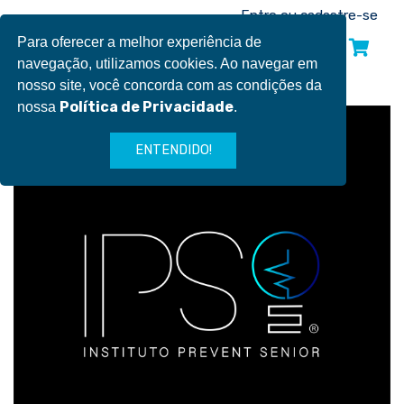
Pular
Entre ou cadastre-se
para
Para oferecer a melhor experiência de
INSCREVA-SE
o
navegação, utilizamos cookies. Ao navegar em
conteúdo
nosso site, você concorda com as condições da
Política de Privacidade
nossa
.
ENTENDIDO!